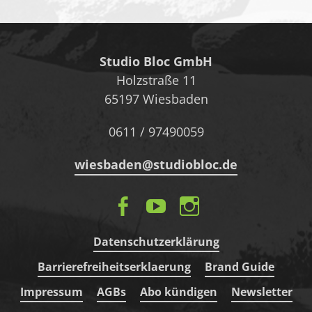
Studio Bloc GmbH
Holzstraße 11
65197 Wiesbaden
0611 / 97490059
wiesbaden@studiobloc.de
F
Y
In
a
o
st
Datenschutzerklärung
c
u
a
Barrierefreiheitserklaerung
Brand Guide
e
t
g
b
u
r
Impressum
AGBs
Abo kündigen
Newsletter
o
b
a