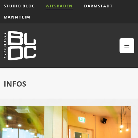
Zum
STUDIO BLOC
WIESBADEN
DARMSTADT
Inhalt
MANNHEIM
springen
M
INFOS