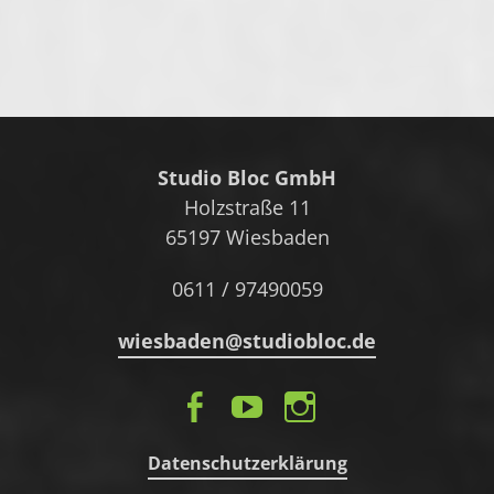
Studio Bloc GmbH
Holzstraße 11
65197 Wiesbaden
0611 / 97490059
wiesbaden@studiobloc.de
F
Y
In
a
o
st
Datenschutzerklärung
c
u
a